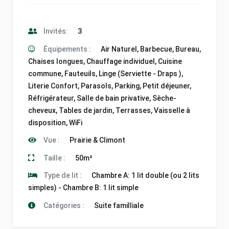
Invités:
3
Équipements :
Air Naturel
,
Barbecue
,
Bureau
,
Chaises longues
,
Chauffage individuel
,
Cuisine
commune
,
Fauteuils
,
Linge (Serviette - Draps )
,
Literie Confort
,
Parasols
,
Parking
,
Petit déjeuner
,
Réfrigérateur
,
Salle de bain privative
,
Sèche-
cheveux
,
Tables de jardin
,
Terrasses
,
Vaisselle à
disposition
,
WiFi
Vue :
Prairie & Climont
Taille :
50m²
Type de lit :
Chambre A: 1 lit double (ou 2 lits
simples) - Chambre B: 1 lit simple
Catégories :
Suite familliale