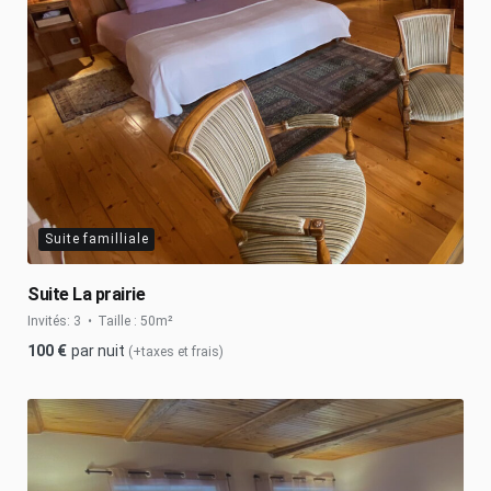
Suite familliale
Suite La prairie
Invités:
3
Taille :
50m²
100
€
par nuit
(+taxes et frais)