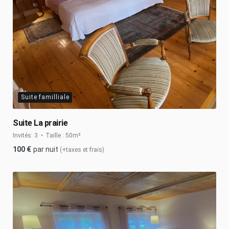
Suite familliale
Suite La prairie
Invités:
3
Taille :
50m²
100
€
par nuit
(+taxes et frais)