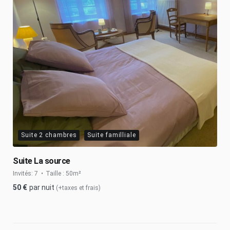
Suite 2 chambres
Suite familliale
Suite La source
Invités:
7
Taille :
50m²
50
€
par nuit
(+taxes et frais)