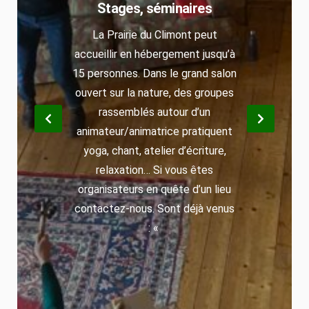
Stages, séminaires
Soirées culturelles : « Certains »
samedi à 19h. Une heure de
La Prairie du Climont peut
accueillir en hébergement jusqu’à
poésie, de musique, ou de
15 personnes. Dans le grand salon
conférence suivie d’un temps
ouvert sur la nature, des groupes
d’échange convivial autour d’une
table auberge espagnole.
rassemblés autour d’un
Participation libre. 18 Avril 2026 :
animateur/animatrice pratiquent
yoga, chant, atelier d’écriture,
« Les enfants reviendront à
l’épiphanie » d’Olympia ALBERTI.
relaxation… Si vous êtes
organisateurs en quête d’un lieu
Évocation du journal de Sara
contactez-nous. Sont déjà venus
BANZET, dans le sillage du
pasteur Oberlin, éducatrice de
: «
jeunes enfants […]