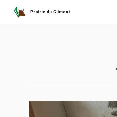
Skip
to
Prairie du Climont
content