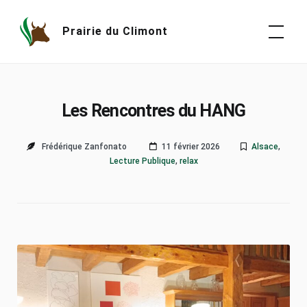
Skip
to
Prairie du Climont
content
Les Rencontres du HANG
Frédérique Zanfonato
11 février 2026
Alsace
,
Lecture Publique
,
relax