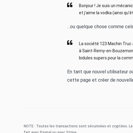
Bonjour ! Je suis un mécanici
et j’aime la vodka (ainsi qu’ê
…ou quelque chose comme cela
La société 123 Machin Truc a
à Saint-Remy-en-Bouzemont-
bidules supers pour la co
En tant que nouvel utilisateur 
cette page et créer de nouvell
NOTE : Toutes les transactions sont sécurisées et cryptées. Le
fait avec Paypal ou avec Stripe.