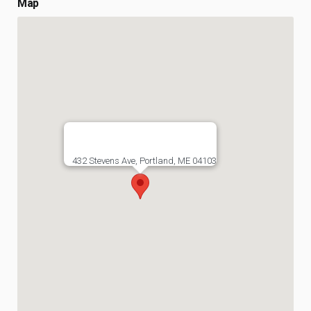
Map
432 Stevens Ave, Portland, ME 04103